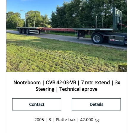
15
Nooteboom | OVB 42-03-VB | 7 mtr extend | 3x
Steering | Technical aprove
Contact
Details
2005
|
3
|
Platte bak
|
42.000 kg