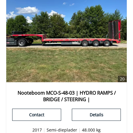
20
Nooteboom MCO-S-48-03 | HYDRO RAMPS /
BRIDGE / STEERING |
Contact
Details
2017
|
Semi-dieplader
|
48.000 kg