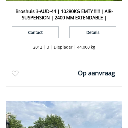
Broshuis 3-AUD-44 | 10280KG EMTY !!!!! | AIR-
SUSPENSION | 2400 MM EXTENDABLE |
Contact
Details
2012
|
3
|
Dieplader
|
44.000 kg
Op aanvraag