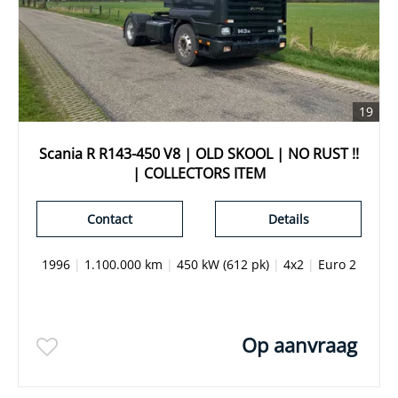
19
Scania R R143-450 V8 | OLD SKOOL | NO RUST !!
| COLLECTORS ITEM
Contact
Details
1996
|
1.100.000 km
|
450 kW (612 pk)
|
4x2
|
Euro 2
Op aanvraag