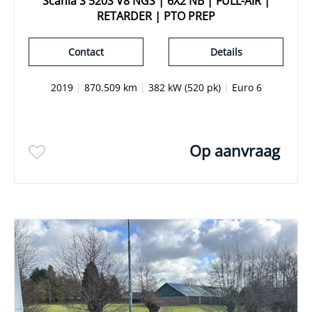
Scania S 520S V8 NGS | 6X2 NB | FULL-AIR |
RETARDER | PTO PREP
Contact
Details
2019
|
870.509 km
|
382 kW (520 pk)
|
Euro 6
Op aanvraag