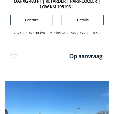
DAF XG 480 FT | RETARDER | PARK-COOLER |
LOW KM 198196 |
Contact
Details
2024
|
196.198 km
|
353 kW (480 pk)
|
4x2
|
Euro 6
Op aanvraag