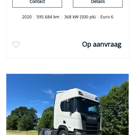
Contact
Details
2020
|
595.684 km
|
368 kW (500 pk)
|
Euro 6
Op aanvraag